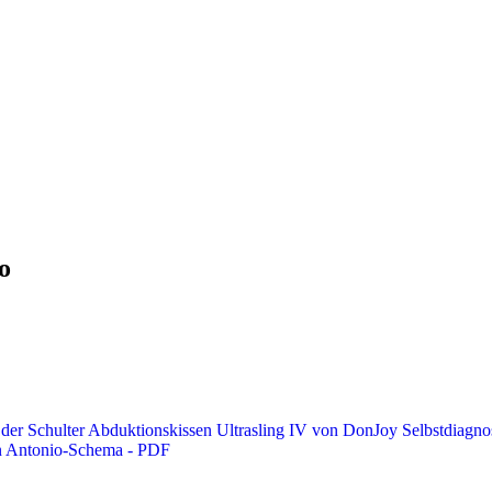
o
er Schulter
Abduktionskissen Ultrasling IV von DonJoy
Selbstdiagno
an Antonio-Schema - PDF